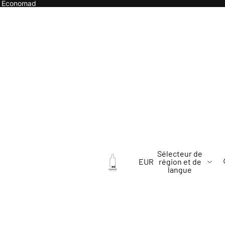
ier Economad
Sélecteur de
EUR
région et de
langue