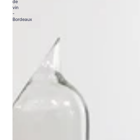
de
vin
-
Bordeaux