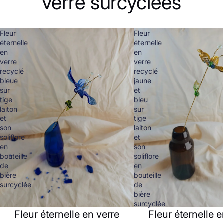
verre surcyclées
Fleur
Fleur
éternelle
éternelle
en
en
verre
verre
recyclé
recyclé
bleue
jaune
sur
et
tige
bleu
laiton
sur
et
tige
son
laiton
soliflore
et
en
son
bouteille
soliflore
de
en
bière
bouteille
surcyclée
de
bière
surcyclée
Fleur éternelle en verre
Fleur éternelle e